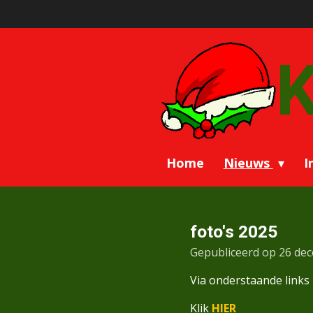
Ga
direct
naar
K
de
hoofdinhoud
Home
Nieuws
I
foto's 2025
Gepubliceerd op 26 de
Via onderstaande links 
Klik
HIER