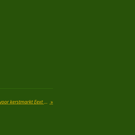
Inschrijving standhouders voor kerstmarkt Eext weer open
»