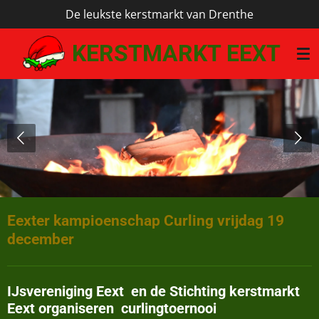
De leukste kerstmarkt van Drenthe
Ga
direct
KERSTMARKT EEXT
naar
de
hoofdinhoud
Eexter kampioenschap Curling vrijdag 19
december
IJsvereniging Eext en de Stichting kerstmarkt
Eext organiseren curlingtoernooi