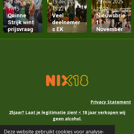
21 dec 2025
19 dec 2025
29 nov 2025
open
17:15
15:22
13:00
Quinne
Veel
Nieuwsbrie
Strijk wint
deelnemer
f
prijsvraag
s EK
November
adventskal
Curlingtoer
2025
ender
nooi
Privacy Statement
25jaar? Laat je legitimatie zien! < 18 jaar verkopen wij
geen alcohol.
Deze website gebruikt cookies voor analyse-
© 2021 - 2026 Kerstmarkt Eext