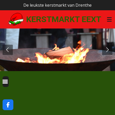
De leukste kerstmarkt van Drenthe
Ga
direct
KERSTMARKT EEXT
naar
de
hoofdinhoud
F
A