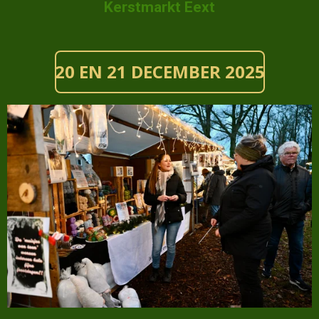
C
Kerstmarkt Eext
E
B
O
O
20 EN 21 DECEMBER 2025
K