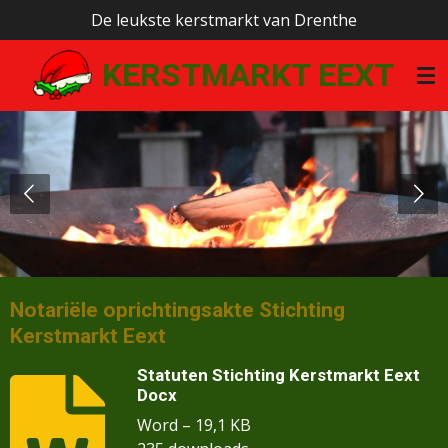
De leukste kerstmarkt van Drenthe
Ga
direct
KERSTMARKT EEXT
naar
de
hoofdinhoud
Notariële oprichtingsakte Stichting
Kerstmarkt Eext
Statuten Stichting Kerstmarkt Eext
Docx
Word – 19,1 KB