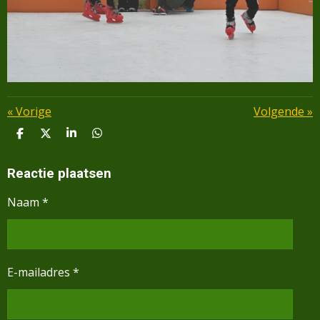
«
Vorige
Volgende
»
D
D
S
D
E
E
H
E
L
E
A
L
E
L
R
E
Reactie plaatsen
N
E
N
Naam *
E-mailadres *