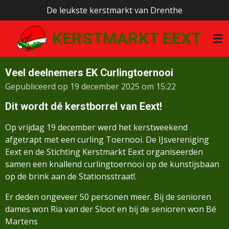
De leukste kerstmarkt van Drenthe
Ga
direct
KERSTMARKT EEXT
naar
de
hoofdinhoud
Veel deelnemers EK Curlingtoernooi
Gepubliceerd op 19 december 2025 om 15:22
Dit wordt dé kerstborrel van Eext!
Op vrijdag 19 december werd het kerstweekend
afgetrapt met een curling Toernooi. De IJsvereniging
Eext en de Stichting Kerstmarkt Eext organiseerden
samen een knallend curlingtoernooi op de kunstijsbaan
op de brink aan de Stationsstraat!.
Er deden ongeveer 50 personen meer. Bij de senioren
dames won Ria van der Sloot en bij de senioren won Bé
Martens