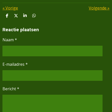
«
Vorige
Volgende
»
D
D
S
D
E
E
H
E
L
E
A
L
E
L
R
E
Reactie plaatsen
N
E
N
Naam *
E-mailadres *
Bericht *