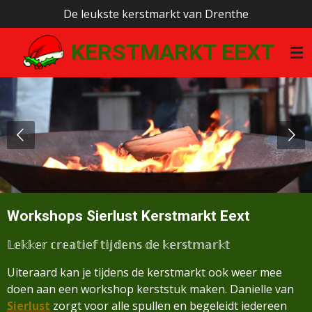
De leukste kerstmarkt van Drenthe
Ga
direct
KERSTMARKT EEXT
naar
de
hoofdinhoud
Workshops Sierlust Kerstmarkt Eext
𝕃𝕖𝕜𝕜𝕖𝕣 𝕔𝕣𝕖𝕒𝕥𝕚𝕖𝕗 𝕥𝕚𝕛𝕕𝕖𝕟𝕤 𝕕𝕖 𝕜𝕖𝕣𝕤𝕥𝕞𝕒𝕣𝕜𝕥
Uiteraard kan je tijdens de
kerstmarkt ook weer mee
doen aan een workshop kerststuk maken. Danielle van
Sierlust
zorgt voor alle spullen en begeleidt iedereen