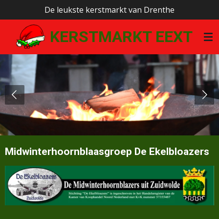
De leukste kerstmarkt van Drenthe
Ga
direct
KERSTMARKT EEXT
naar
de
hoofdinhoud
Midwinterhoornblaasgroep De Ekelbloazers