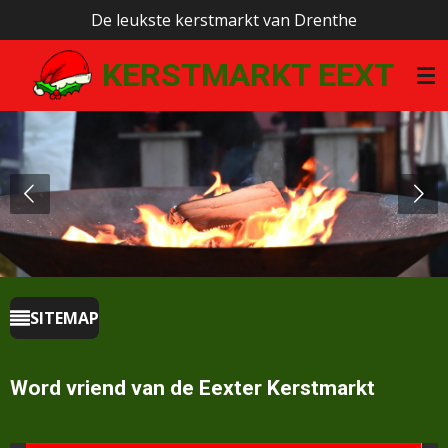
De leukste kerstmarkt van Drenthe
Ga
direct
KERSTMARKT EEXT
naar
de
hoofdinhoud
SITEMAP
Word vriend van de Eexter Kerstmarkt