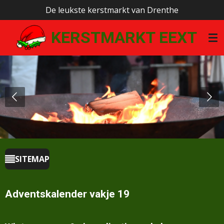
De leukste kerstmarkt van Drenthe
Ga
direct
KERSTMARKT EEXT
naar
de
hoofdinhoud
SITEMAP
Adventskalender vakje 19