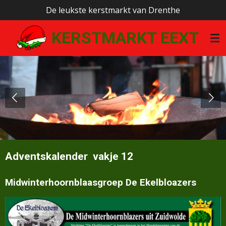
De leukste kerstmarkt van Drenthe
Ga
direct
KERSTMARKT EEXT
naar
de
hoofdinhoud
Adventskalender vakje 12
Midwinterhoornblaasgroep De Ekelbloazers