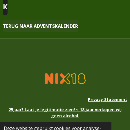
K
TERUG NAAR ADVENTSKALENDER
Privacy Statement
25jaar? Laat je legitimatie zien! < 18 jaar verkopen wij
geen alcohol.
Deze website gebruikt cookies voor analyse-
© 2021 - 2026 Kerstmarkt Eext