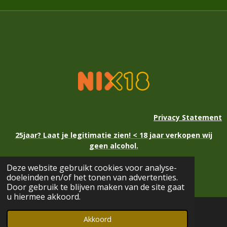
Privacy Statement
25jaar? Laat je legitimatie zien! < 18 jaar verkopen wij
geen alcohol.
Deze website gebruikt cookies voor analyse-
© 2021 - 2026 Kerstmarkt Eext
doeleinden en/of het tonen van advertenties.
Powered by
JouwWeb
Door gebruik te blijven maken van de site gaat
u hiermee akkoord.
Akkoord
E-mailadres
Kaart