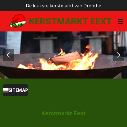
De leukste kerstmarkt van Drenthe
Ga
direct
KERSTMARKT EEXT
naar
de
hoofdinhoud
SITEMAP
Kerstmarkt Eext